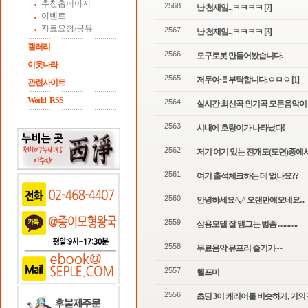
추천홈페이지
2568
난 천재임...ㅋㅋㅋㅋ
[2]
이벤트
자료요청/공유
2567
난 천재임...ㅋㅋㅋㅋ
[3]
갤러리
2566
모구로봇 만들어봤습니다.
이웃나라
2565
저두여~!! 부탁합니다.ㅇㅁㅇ
[1]
관련사이트
World_RSS
2564
실시간 최신곡 인기곡 모든음악이 
2563
시내에 호랑이가 나타났다!
2562
저기 여기 있는 전개도(도면)중에서.
2561
여기 출석체크하는 데 없나요??
2560
안녕하세요^.,^ 오랜만에오네요...
2559
상용모댈 잘 맹그는 법좀 ..............
2558
무료음악 뮤프리 즐기기~~
2557
헬프미
2556
초딩 3이 캐리어를 비슷하게, 거의 