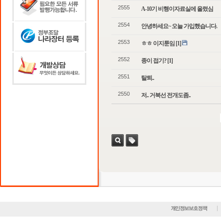
2555
A-10기 비행이자료실에 올렸심
2554
안녕하세요~ 오늘 가입했습니다.
2553
ㅎㅎ 이지툰임
[1]
2552
종이 접기?
[1]
2551
탈퇴..
2550
저.. 거북선 전개도좀..
검색
태그