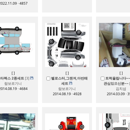
2022.11.09 · 4857
[
]
[
]
[
]
타렉스 2종세트
[3]
벨로스터,그랜져,아반때
트럭올립니다~~
람보르기니
세트
관심있으신분~~
2014.08.19 · 4684
람보르기니
김치섭
2014.08.19 · 4928
2014.03.09 · 