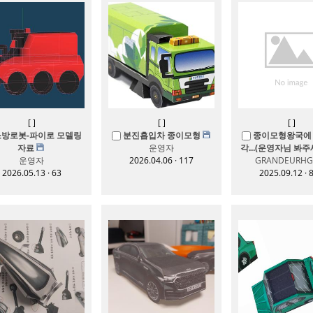
[
]
[
]
[
]
소방로봇-파이로 모델링
분진흡입차 종이모형
종이모형왕국에 
자료
운영자
각...(운영자님 봐주
운영자
2026.04.06 · 117
GRANDEURHG
2026.05.13 · 63
2025.09.12 · 