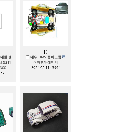
[
]
대한 생
대우 DMS 종이모형
세요)
[1]
참깨빵위에백맥
300
2024.05.11 · 3964
877