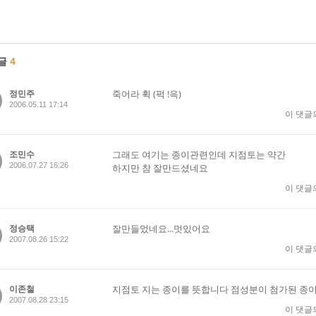
글
4
정민주
죽어라 휙 (퍽 !윽)
2006.05.11 17:14
이 댓글
조민수
그래도 여기는 종이관련인데 지점토는 약간
2006.07.27 16:26
하지만 참 잘만드셨네요
이 댓글
정승택
잘만들었네요...멋있어요
2007.08.26 15:22
이 댓글
이존철
지점토 지는 종이를 뜻합니다 점성분이 첨가된 종이
2007.08.28 23:15
이 댓글