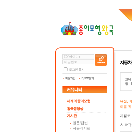
자동차
로그인 유지
교육
형
욕설, 
세계의 종이모형
이를 위
왕국동영상
지점토 아
게시판
질문/답변
곽규
자유게시판