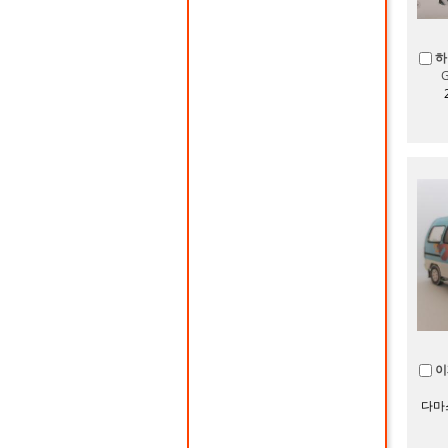
하
이
다마