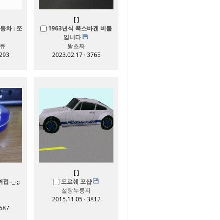
[
]
차 : 쪼
1963년식 폭스바겐 비틀
입니다
큐
왕초짜
3293
2023.02.17 · 3765
[
]
 -_-;;
포르쉐 포샵
설탕누룽지
2015.11.05 · 3812
4687