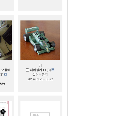
[
]
 모형에
레이싱카 f1
[3]
[3]
설탕누룽지
2014.01.26 · 3622
3589