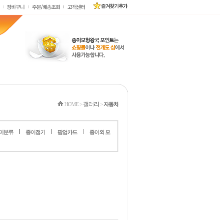
갤러리
HOME
>
>
자동차
미분류
종이접기
팝업카드
종이외 모