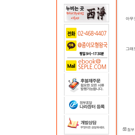
아무
그래
첨부 