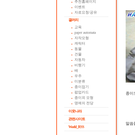
추천홈페이지
이벤트
자료요청/공유
갤러리
교육
paper automata
자작모형
캐릭터
동물
건물
자동차
비행기
배
우주
미분류
종이접기
팝업카드
종이모
종이외 모형
명예의 전당
이웃나라
관련사이트
말씀
World_RSS