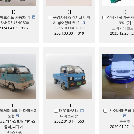
[
]
[
]
[
]
이브리드 자동차
[4]
운영자님k9가지고 이미
작지만 귀여운 자동
GRANDEURHG300
지 넣어봤네요
[2]
꼬미
[2]
2024.04.02 · 3887
GRANDEURHG300
토미카와초로
2024.03.30 · 4019
2023.12.25 · 
[
]
[
]
[
]
제서야 올리는 다마스2
대우 라보
[5]
IF 소나타 조금 허접
모형
다마스사랑
스2,다마스모형,다마스
2022.01.04 · 4563
동동주
종이,피규어
2020.01.27 · 
다마스사랑