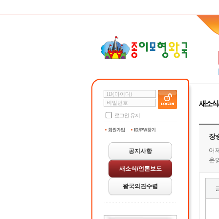
새소식
로그인 유지
장
어제
공지사항
운
새소식/언론보도
왕국의견수렴