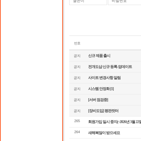
글쓴이
비밀번호
번호
신규 제품 출시
공지
전개도샵 신규 등록-업데이트
공지
사이트 변경사항 알림
공지
시스템 안정화
[1]
공지
[서버 점검중]
공지
[장비도입] 평판컷터
공지
265
회원가입 일시 중지(~2026년 3월 22
264
새해복많이 받으세요