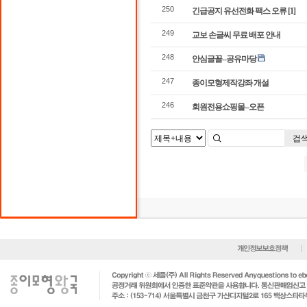
250
긴급공지 유선전화 팩스 오류
[1]
249
교보 손글씨 무료 배포 안내
248
안심글꼴--공유마당
247
종이모형제작강좌 개설
246
회원전용쇼핑몰--오픈
검