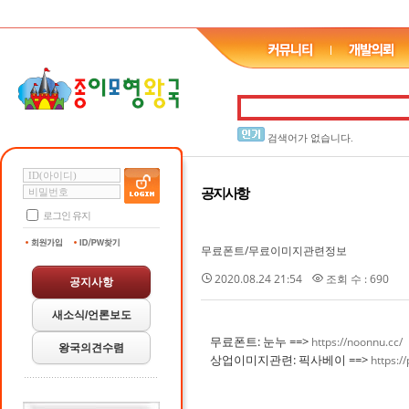
검색어가 없습니다.
공지사항
로그인 유지
무료폰트/무료이미지관련정보
2020.08.24 21:54
조회 수 : 690
공지사항
새소식/언론보도
무료폰트: 눈누 ==>
https://noonnu.cc/
왕국의견수렴
상업이미지관련: 픽사베이 ==>
https:/