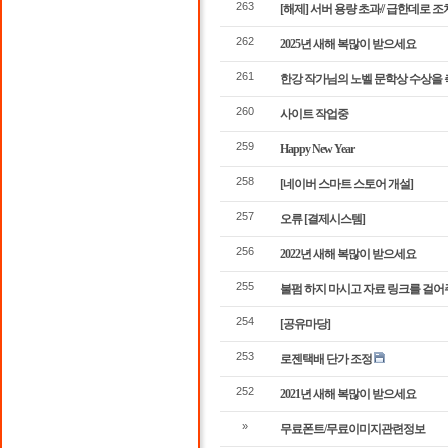
263
[해제] 서버 용량 초과// 급한데로 
262
2025년 새해 복많이 받으세요
261
한강 작가님의 노벨 문학상 수상을 
260
사이트 작업중
259
Happy New Year
258
[네이버 스마트 스토어 개설]
257
오류 [결제시스템]
256
2022년 새해 복많이 받으세요
255
불펌 하지 마시고 자료 링크를 걸
254
[공유마당]
253
로젠택배 단가 조정
252
2021년 새해 복많이 받으세요
»
무료폰트/무료이미지관련정보