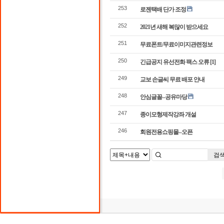
253
로젠택배 단가 조정
252
2021년 새해 복많이 받으세요
251
무료폰트/무료이미지관련정보
250
긴급공지 유선전화 팩스 오류
[1]
249
교보 손글씨 무료 배포 안내
248
안심글꼴--공유마당
247
종이모형제작강좌 개설
246
회원전용쇼핑몰--오픈
검