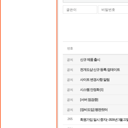
글쓴이
비밀번호
번호
신규 제품 출시
공지
전개도샵 신규 등록-업데이트
공지
사이트 변경사항 알림
공지
시스템 안정화
[1]
공지
[서버 점검중]
공지
[장비도입] 평판컷터
공지
265
회원가입 일시 중지(~2026년 3월 22