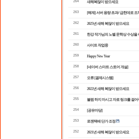
264
새해복많이 받으세요
263
[해제] 서버 용량 초과// 급한데로 
262
2025년 새해 복많이 받으세요
261
한강 작가님의 노벨 문학상 수상을 
260
사이트 작업중
259
Happy New Year
258
[네이버 스마트 스토어 개설]
257
오류 [결제시스템]
256
2022년 새해 복많이 받으세요
255
불펌 하지 마시고 자료 링크를 걸
254
[공유마당]
253
로젠택배 단가 조정
252
2021년 새해 복많이 받으세요