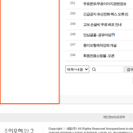
251
무료폰트/무료이미지관련정보
250
긴급공지 유선전화 팩스 오류
[1]
249
교보 손글씨 무료 배포 안내
248
안심글꼴--공유마당
247
종이모형제작강좌 개설
246
회원전용쇼핑몰--오픈
검