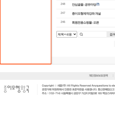
248
안심글꼴--공유마당
247
종이모형제작강좌 개설
246
회원전용쇼핑몰--오픈
검