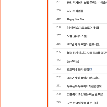
261
한강 작가님의 노벨 문학상 수상을 
260
사이트 작업중
259
Happy New Year
258
[네이버 스마트 스토어 개설]
257
오류 [결제시스템]
256
2022년 새해 복많이 받으세요
255
불펌 하지 마시고 자료 링크를 걸
254
[공유마당]
253
로젠택배 단가 조정
252
2021년 새해 복많이 받으세요
251
무료폰트/무료이미지관련정보
250
긴급공지 유선전화 팩스 오류
[1]
249
교보 손글씨 무료 배포 안내