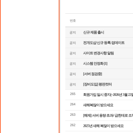
번호
신규 제품 출시
공지
전개도샵 신규 등록-업데이트
공지
사이트 변경사항 알림
공지
시스템 안정화
[1]
공지
[서버 점검중]
공지
[장비도입] 평판컷터
공지
265
회원가입 일시 중지(~2026년 3월 22
264
새해복많이 받으세요
263
[해제] 서버 용량 초과// 급한데로 
262
2025년 새해 복많이 받으세요