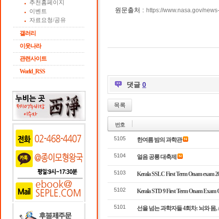
추천홈페이지
원문출처 :
https://www.nasa.gov/news-
이벤트
자료요청/공유
갤러리
이웃나라
관련사이트
World_RSS
댓글
0
목록
번호
5105
한여름 밤의 과학관
5104
얼음 공룡 대축제
5103
Kerala SSLC First Term Onam exam 20
5102
Kerala STD 9 First Term Onam Exam Q
5101
선을 넘는 과학자들 4회차: 뇌와 몸,