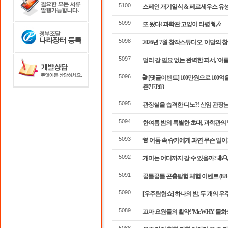
5100
스페인 개기일식 & 페르세우스 유
5099
또 왔다! 과학관 고양이 타령 🐈🎶
5098
2026년 7월 창작스튜디오 '이달의 창
5097
멀리 갈 필요 없는 완벽한 피서, '여름
5096
🎬 [댓글이벤트] 100만원으로 100
즌7 EP.03
5095
관장실을 습격한 디노?! 신임 관장
5094
한여름 밤의 특별한 초대, 과학관의 
5093
🚨 어둠 속 슈키에게 과연 무슨 일이?!
5092
개미는 어디까지 갈 수 있을까? 🐜🔍 
5091
꿈틀꿈틀 곤충탐험 체험 이벤트 (8.8~8
5090
[우주탐험쇼] 하나의 밤, 두 개의 우
5089
꼬마 요원들의 활약! 'Mr.WHY 물