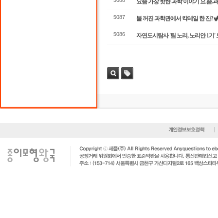
5088
요즘 가장 핫한 과학 이야기 요.즘.과
5087
불 꺼진 과학관에서 칵테일 한 잔? 🦖
5086
자연도시탐사 '팀 노리, 노리안 1기'
검색
태그