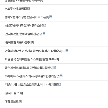
장형순님 TV출현--무한지대 큐
[2]
버즈두바이 모형
[7]
종이모형작가 장형순님 사이트 오픈
[6]
rnjs087님의 나무젓가락 공작소
[4]
[전시회-안산문화예술의 전당]
[2]
[종이모형 자동차경주]
[4]
건축적 상상전-여섯개의 궁전(모형작가: 장형순님)
[1]
10 월 왕국 전체 메일링 리스트 [발송일: 10.10~14]
엡손 페이퍼크래프트 이벤트(1월31일까지)
도깨비 뉴스--엠파스 기사--광주월드컵경기장
[2]
[다음기사]--샤프심으로만든 초미니 비행기
[38]
[왕국 11월 소식]
대형 로보트
[9]