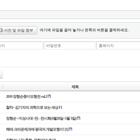
여기에 파일을 끌어 놓거나 왼쪽의 버튼을 클릭하세요.
사진 및 파일 첨부
쓴이
비밀번호
홈페이지
제목
2010 장형순종이모형전 vol.2
찰칵~ 김기자의 과학으로 보는 세상 F1
장형순 <지성시대>전-- 전시회(4월28일~5월 3일)
해태-크라운제과에 왕국의 개발모형이!
[1]