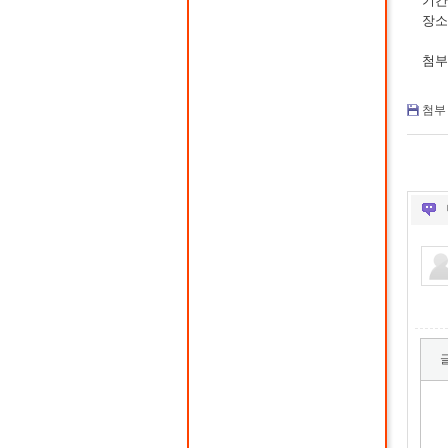
기간:
장소
첨부
첨부 