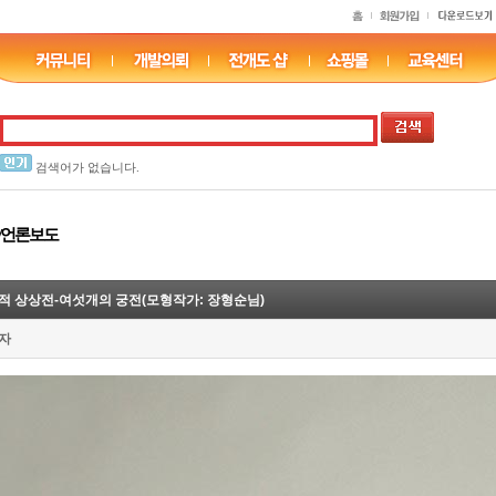
검색어가 없습니다.
/언론보도
적 상상전-여섯개의 궁전(모형작가: 장형순님)
자